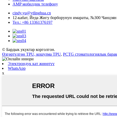
AMP мобилдик телефону
cindy.yu@ytlinghua.cn
12-кабат, Йеда Жигу борборунун имараты, №300 Чанцзя
Тел.: +86 13361376197
© Бардык укуктар корголгон.
Өзгөртүлгөн TPU, кошулма TPU
,
PCTG стоматологиялык бара
Электрондук кат жөнөтүү
WhatsApp
x