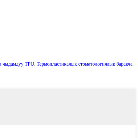
а чыдамдуу TPU
,
Термопластикалык стоматологиялык баракча
,