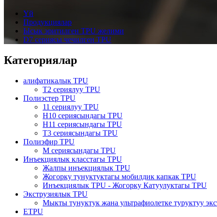
Үй
Продукциялар
Ысык эритилген TPU желими
D7 сериясы чечилген TPU
Категориялар
алифатикалык TPU
T2 сериялуу TPU
Полиэстер TPU
11 сериялуу TPU
H10 сериясындагы TPU
H11 сериясындагы TPU
T3 сериясындагы TPU
Полиэфир TPU
M сериясындагы TPU
Инъекциялык класстагы TPU
Жалпы инъекциялык TPU
Жогорку тунуктуктагы мобилдик капкак TPU
Инъекциялык TPU - Жогорку Катуулуктагы TPU
Экструзиялык TPU
Мыкты тунуктук жана ультрафиолетке туруктуу эк
ETPU