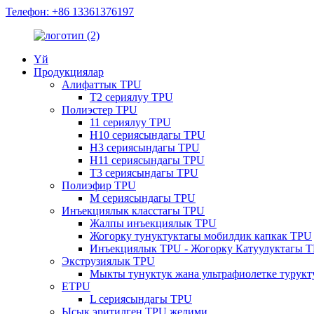
Телефон: +86 13361376197
Үй
Продукциялар
Алифаттык TPU
T2 сериялуу TPU
Полиэстер TPU
11 сериялуу TPU
H10 сериясындагы TPU
H3 сериясындагы TPU
H11 сериясындагы TPU
T3 сериясындагы TPU
Полиэфир TPU
M сериясындагы TPU
Инъекциялык класстагы TPU
Жалпы инъекциялык TPU
Жогорку тунуктуктагы мобилдик капкак TPU
Инъекциялык TPU - Жогорку Катуулуктагы 
Экструзиялык TPU
Мыкты тунуктук жана ультрафиолетке турукт
ETPU
L сериясындагы TPU
Ысык эритилген TPU желими