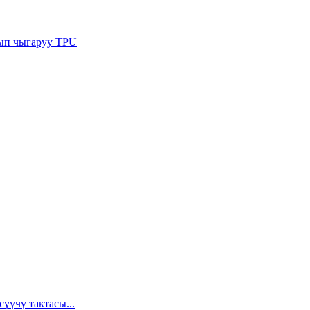
сып чыгаруу TPU