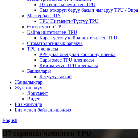
D7 сериясы чечилген TPU
Сыя өткөрүп берүү басып чыгаруу TPU / Экр
Мастербат ТПУ
TPU Пигменти/Түстүү TPU
Өзгөртүлгөн TPU
Кайра иштетилген TPU
Кара түстөгү кайра иштетилген TPU
Стоматологиялык баракча
TPU пленкасы
PPF унаа боёгунан коргоочу пленка
Сары эмес TPU пленкасы
Кийим үчүн TPU пленкасы
Башкалары
Кесүүчү тактай
Жаңылыктар
Жүктөп алуу
Документ
Видео
Биз жөнүндө
Биз менен байланышыңыз
English
D7 сериясы чечилген TPU