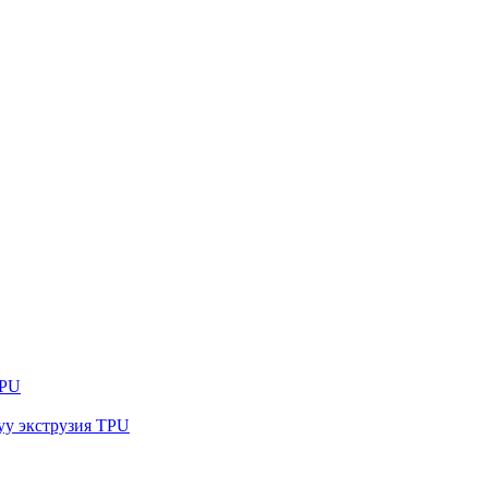
TPU
уу экструзия TPU