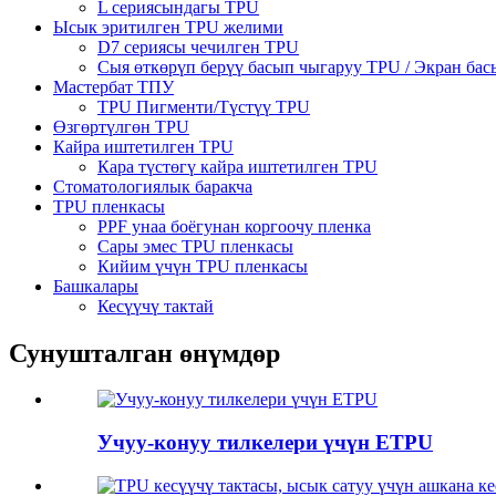
L сериясындагы TPU
Ысык эритилген TPU желими
D7 сериясы чечилген TPU
Сыя өткөрүп берүү басып чыгаруу TPU / Экран ба
Мастербат ТПУ
TPU Пигменти/Түстүү TPU
Өзгөртүлгөн TPU
Кайра иштетилген TPU
Кара түстөгү кайра иштетилген TPU
Стоматологиялык баракча
TPU пленкасы
PPF унаа боёгунан коргоочу пленка
Сары эмес TPU пленкасы
Кийим үчүн TPU пленкасы
Башкалары
Кесүүчү тактай
Сунушталган өнүмдөр
Учуу-конуу тилкелери үчүн ETPU