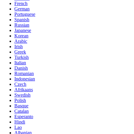
French
German
Portuguese
Spanish
Russian
Japanese
Korean
Arabic
Irish
Greek
Turkish
Italian
Danish
Romanian
Indonesian
Czech
Afrikaans
Swedish
Polish
Basque
Catalan
Esperanto
Hindi
Lao
Albanian