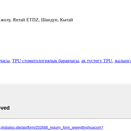
н жолу, Янтай ETDZ, Шандун, Кытай
кчасы
,
TPU стоматологиялык баракчасы
,
ак түстөгү TPU
,
жалынг