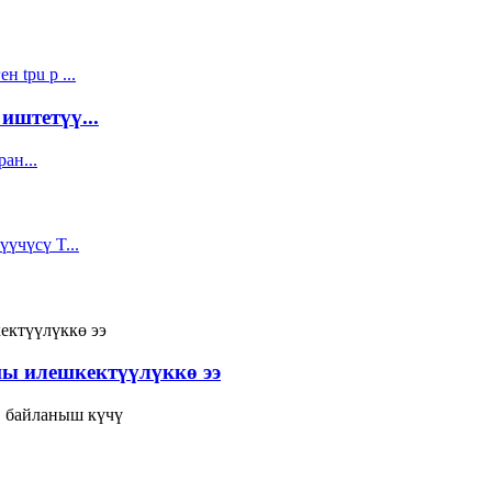
иштетүү...
ы илешкектүүлүккө ээ
, байланыш күчү