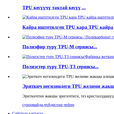
TPU кесүүчү тактай кесүү ...
Кайра иштетилген TPU кара TPU кайра 
Полиэфир түрү TPU-M сериясы...
Полиэстер түрү TPU-T3 сериясы...
Эриткич негизиндеги TPU желими жакш
Эриткичтин жакшы эригичтиги, тез кристаллдашуу
суроо
майда-чүйдөсүнө чейин
Сайттын картасы