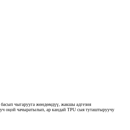
 басып чыгарууга жөндөмдүү, жакшы адгезия
ргуч оңой чачыратылып, ар кандай TPU сыя туташтыруучу