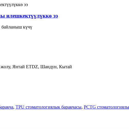
ы илешкектүүлүккө ээ
, байланыш күчү
н жолу, Янтай ETDZ, Шандун, Кытай
аракча
,
TPU стоматологиялык баракчасы
,
PCTG стоматологиялы