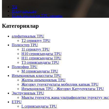
Үй
Продукциялар
Ысык эритилген TPU желими
Категориялар
алифатикалык TPU
T2 сериялуу TPU
Полиэстер TPU
11 сериялуу TPU
H10 сериясындагы TPU
H11 сериясындагы TPU
T3 сериясындагы TPU
Полиэфир TPU
M сериясындагы TPU
Инъекциялык класстагы TPU
Жалпы инъекциялык TPU
Жогорку тунуктуктагы мобилдик капкак TPU
Инъекциялык TPU - Жогорку Катуулуктагы TPU
Экструзиялык TPU
Мыкты тунуктук жана ультрафиолетке туруктуу эк
ETPU
L сериясындагы TPU