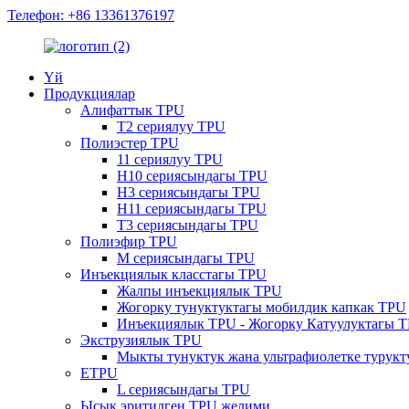
Телефон: +86 13361376197
Үй
Продукциялар
Алифаттык TPU
T2 сериялуу TPU
Полиэстер TPU
11 сериялуу TPU
H10 сериясындагы TPU
H3 сериясындагы TPU
H11 сериясындагы TPU
T3 сериясындагы TPU
Полиэфир TPU
M сериясындагы TPU
Инъекциялык класстагы TPU
Жалпы инъекциялык TPU
Жогорку тунуктуктагы мобилдик капкак TPU
Инъекциялык TPU - Жогорку Катуулуктагы 
Экструзиялык TPU
Мыкты тунуктук жана ультрафиолетке турукт
ETPU
L сериясындагы TPU
Ысык эритилген TPU желими