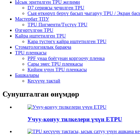
Ысык эритилген TPU желими
D7 сериясы чечилген TPU
Сыя өткөрүп берүү басып чыгаруу TPU / Экран ба
Мастербат ТПУ
TPU Пигменти/Түстүү TPU
Өзгөртүлгөн TPU
Кайра иштетилген TPU
Кара түстөгү кайра иштетилген TPU
Стоматологиялык баракча
TPU пленкасы
PPF унаа боёгунан коргоочу пленка
Сары эмес TPU пленкасы
Кийим үчүн TPU пленкасы
Башкалары
Кесүүчү тактай
Сунушталган өнүмдөр
Учуу-конуу тилкелери үчүн ETPU