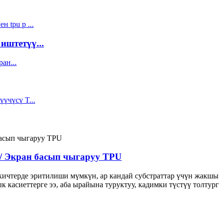
иштетүү...
/ Экран басып чыгаруу TPU
кичтерде эритилиши мүмкүн, ар кандай субстраттар үчүн жакшы
 касиеттерге ээ, аба ырайына туруктуу, кадимки түстүү толту