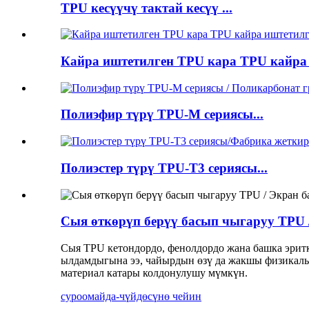
TPU кесүүчү тактай кесүү ...
Кайра иштетилген TPU кара TPU кайра 
Полиэфир түрү TPU-M сериясы...
Полиэстер түрү TPU-T3 сериясы...
Сыя өткөрүп берүү басып чыгаруу TPU 
Сыя TPU кетондордо, фенолдордо жана башка эрит
ылдамдыгына ээ, чайырдын өзү да жакшы физикалык
материал катары колдонулушу мүмкүн.
суроо
майда-чүйдөсүнө чейин