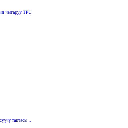
сып чыгаруу TPU