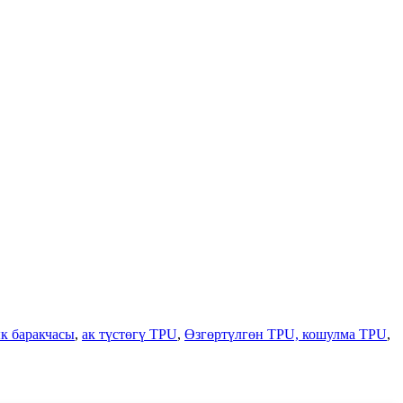
к баракчасы
,
ак түстөгү TPU
,
Өзгөртүлгөн TPU, кошулма TPU
,