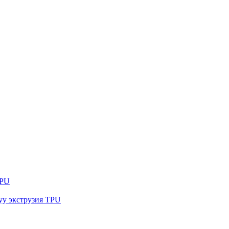
TPU
уу экструзия TPU