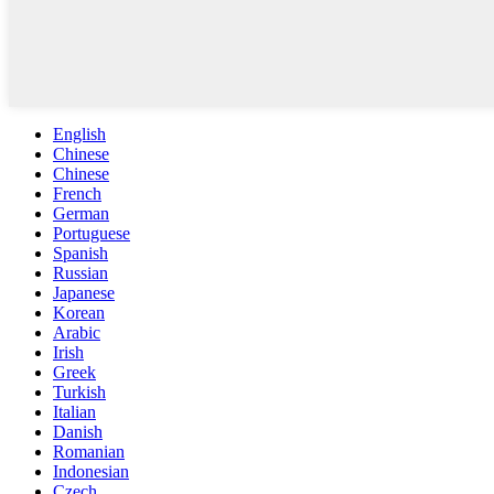
English
Chinese
Chinese
French
German
Portuguese
Spanish
Russian
Japanese
Korean
Arabic
Irish
Greek
Turkish
Italian
Danish
Romanian
Indonesian
Czech