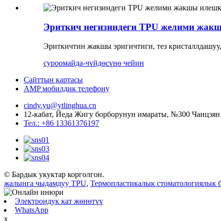
Эриткич негизиндеги TPU желими жакш
Эриткичтин жакшы эригичтиги, тез кристаллдашуу
суроо
майда-чүйдөсүнө чейин
Сайттын картасы
AMP мобилдик телефону
cindy.yu@ytlinghua.cn
12-кабат, Йеда Жигу борборунун имараты, №300 Чанцзя
Тел.: +86 13361376197
© Бардык укуктар корголгон.
жалынга чыдамдуу TPU
,
Термопластикалык стоматологиялык б
Электрондук кат жөнөтүү
WhatsApp
x