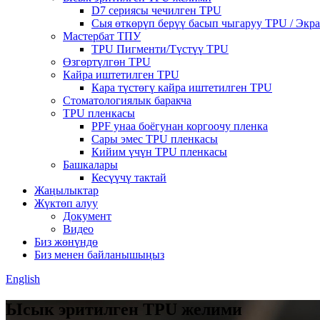
D7 сериясы чечилген TPU
Сыя өткөрүп берүү басып чыгаруу TPU / Экр
Мастербат ТПУ
TPU Пигменти/Түстүү TPU
Өзгөртүлгөн TPU
Кайра иштетилген TPU
Кара түстөгү кайра иштетилген TPU
Стоматологиялык баракча
TPU пленкасы
PPF унаа боёгунан коргоочу пленка
Сары эмес TPU пленкасы
Кийим үчүн TPU пленкасы
Башкалары
Кесүүчү тактай
Жаңылыктар
Жүктөп алуу
Документ
Видео
Биз жөнүндө
Биз менен байланышыңыз
English
Ысык эритилген TPU желими